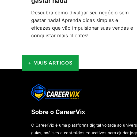
gastar nada
Descubra como divulgar seu negócio sem
gastar nada! Aprenda dicas simples e
eficazes que vão impulsionar suas vendas e
conquistar mais clientes!
+ MAIS ARTIGOS
Sobre o CareerVix
O CareerVix é uma plataforma digital voltada ao unive
guias, análises e conteúdos educativos para ajudar jog