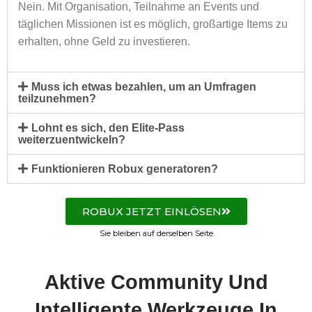
Nein. Mit Organisation, Teilnahme an Events und
täglichen Missionen ist es möglich, großartige Items zu
erhalten, ohne Geld zu investieren.
Muss ich etwas bezahlen, um an Umfragen
teilzunehmen?
Lohnt es sich, den Elite-Pass
weiterzuentwickeln?
Funktionieren Robux generatoren?
ROBUX JETZT EINLÖSEN
Sie bleiben auf derselben Seite
Aktive Community Und
Intelligente Werkzeuge In