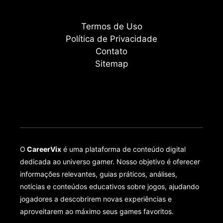
Termos de Uso
Política de Privacidade
Contato
Sitemap
O
CareerVix
é uma plataforma de conteúdo digital
dedicada ao universo gamer. Nosso objetivo é oferecer
informações relevantes, guias práticos, análises,
notícias e conteúdos educativos sobre jogos, ajudando
jogadores a descobrirem novas experiências e
aproveitarem ao máximo seus games favoritos.