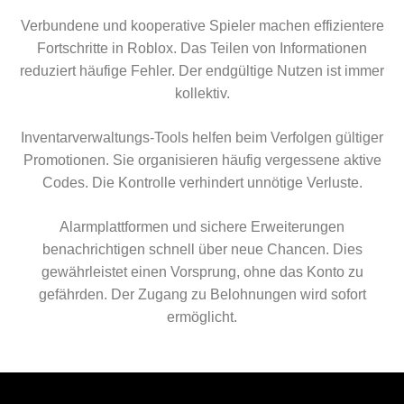
Verbundene und kooperative Spieler machen effizientere
Fortschritte in Roblox. Das Teilen von Informationen
reduziert häufige Fehler. Der endgültige Nutzen ist immer
kollektiv.
Inventarverwaltungs-Tools helfen beim Verfolgen gültiger
Promotionen. Sie organisieren häufig vergessene aktive
Codes. Die Kontrolle verhindert unnötige Verluste.
Alarmplattformen und sichere Erweiterungen
benachrichtigen schnell über neue Chancen. Dies
gewährleistet einen Vorsprung, ohne das Konto zu
gefährden. Der Zugang zu Belohnungen wird sofort
ermöglicht.