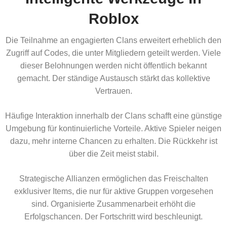
Roblox
Die Teilnahme an engagierten Clans erweitert erheblich den
Zugriff auf Codes, die unter Mitgliedern geteilt werden. Viele
dieser Belohnungen werden nicht öffentlich bekannt
gemacht. Der ständige Austausch stärkt das kollektive
Vertrauen.
Häufige Interaktion innerhalb der Clans schafft eine günstige
Umgebung für kontinuierliche Vorteile. Aktive Spieler neigen
dazu, mehr interne Chancen zu erhalten. Die Rückkehr ist
über die Zeit meist stabil.
Strategische Allianzen ermöglichen das Freischalten
exklusiver Items, die nur für aktive Gruppen vorgesehen
sind. Organisierte Zusammenarbeit erhöht die
Erfolgschancen. Der Fortschritt wird beschleunigt.