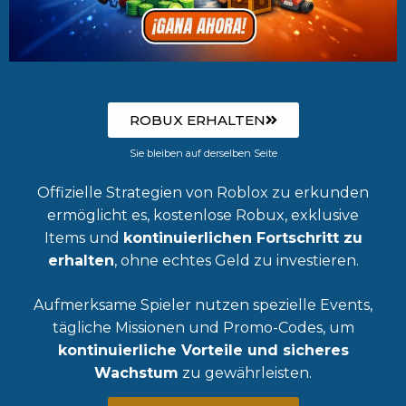
ROBUX ERHALTEN
Sie bleiben auf derselben Seite
Offizielle Strategien von Roblox zu erkunden
ermöglicht es, kostenlose Robux, exklusive
Items und
kontinuierlichen Fortschritt zu
erhalten
, ohne echtes Geld zu investieren.
Aufmerksame Spieler nutzen spezielle Events,
tägliche Missionen und Promo-Codes, um
kontinuierliche Vorteile und sicheres
Wachstum
zu gewährleisten.