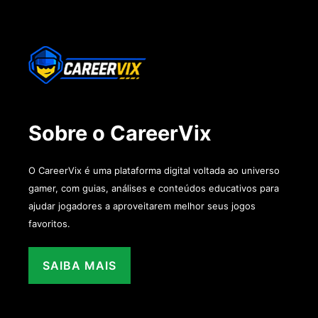
Sobre o CareerVix
O CareerVix é uma plataforma digital voltada ao universo
gamer, com guias, análises e conteúdos educativos para
ajudar jogadores a aproveitarem melhor seus jogos
favoritos.
SAIBA MAIS