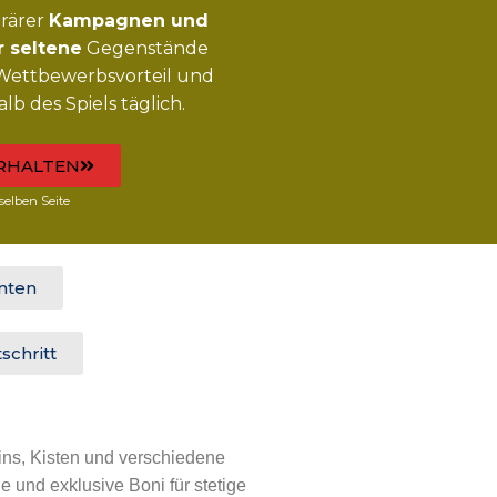
rärer
Kampagnen und
r seltene
Gegenstände
 Wettbewerbsvorteil und
b des Spiels täglich.
RHALTEN
rselben Seite
nten
schritt
ins, Kisten und verschiedene
 und exklusive Boni für stetige