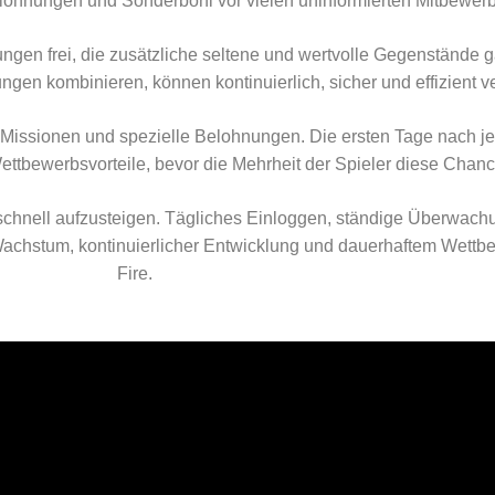
ohnungen und Sonderboni vor vielen uninformierten Mitbewerb
ngen frei, die zusätzliche seltene und wertvolle Gegenstände ga
ungen kombinieren, können kontinuierlich, sicher und effizient ve
Missionen und spezielle Belohnungen. Die ersten Tage nach je
tbewerbsvorteile, bevor die Mehrheit der Spieler diese Chan
 schnell aufzusteigen. Tägliches Einloggen, ständige Überwachu
chstum, kontinuierlicher Entwicklung und dauerhaftem Wettbe
Fire.