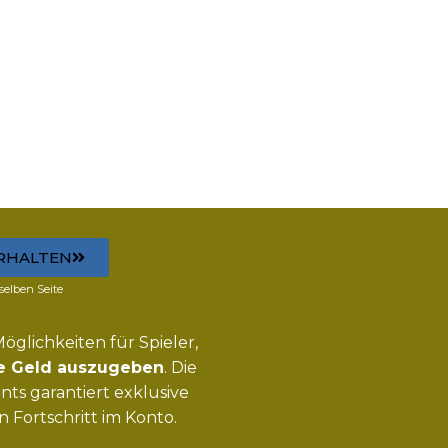
RHALTEN
rselben Seite
Möglichkeiten für Spieler,
e Geld auszugeben
. Die
nts garantiert exklusive
Fortschritt im Konto.