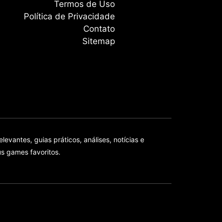
Termos de Uso
Política de Privacidade
Contato
Sitemap
vantes, guias práticos, análises, notícias e
s games favoritos.