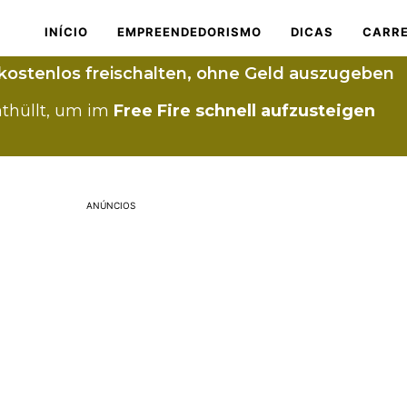
INÍCIO
EMPREENDEDORISMO
DICAS
CARRE
kostenlos freischalten, ohne Geld auszugeben
thüllt, um im
Free Fire schnell aufzusteigen
ANÚNCIOS