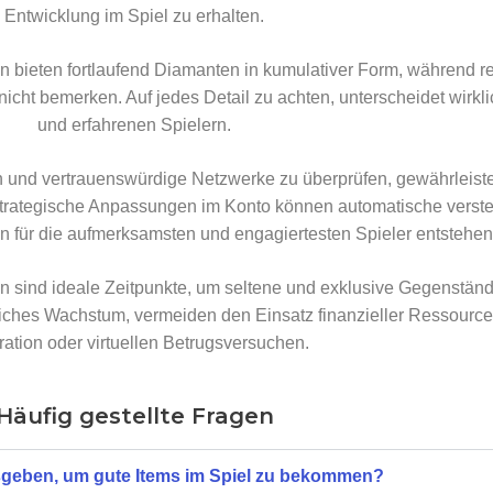
Entwicklung im Spiel zu erhalten.
 bieten fortlaufend Diamanten in kumulativer Form, während 
icht bemerken. Auf jedes Detail zu achten, unterscheidet wirkli
und erfahrenen Spielern.
ren und vertrauenswürdige Netzwerke zu überprüfen, gewährleist
Strategische Anpassungen im Konto können automatische verste
 für die aufmerksamsten und engagiertesten Spieler entstehen
sind ideale Zeitpunkte, um seltene und exklusive Gegenstände
liches Wachstum, vermeiden den Einsatz finanzieller Ressourc
ration oder virtuellen Betrugsversuchen.
Häufig gestellte Fragen
sgeben, um gute Items im Spiel zu bekommen?