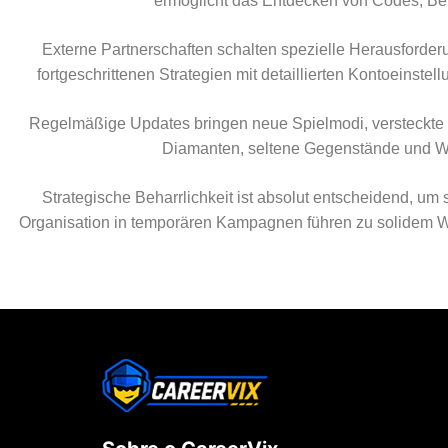
ermöglicht das Entdecken von Codes, Bel
Externe Partnerschaften schalten spezielle Herausforderu
fortgeschrittenen Strategien mit detaillierten Kontoeinstell
Regelmäßige Updates bringen neue Spielmodi, versteckte 
Diamanten, seltene Gegenstände und Wet
Strategische Beharrlichkeit ist absolut entscheidend, um
Organisation in temporären Kampagnen führen zu solidem Wa