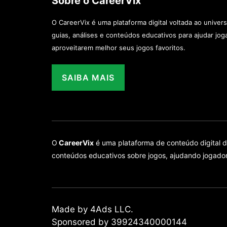
Sobre o CareerVix
O CareerVix é uma plataforma digital voltada ao unive
guias, análises e conteúdos educativos para ajudar jog
aproveitarem melhor seus jogos favoritos.
SAIBA MAIS
O
CareerVix
é uma plataforma de conteúdo digital de
conteúdos educativos sobre jogos, ajudando jogado
Made by 4Ads LLC.
Sponsored by 39924340000144