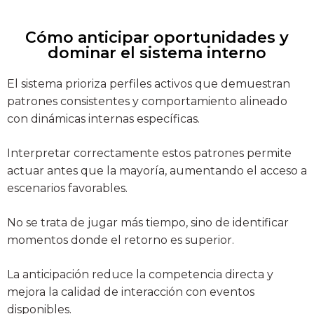
Cómo anticipar oportunidades y
dominar el sistema interno
El sistema prioriza perfiles activos que demuestran
patrones consistentes y comportamiento alineado
con dinámicas internas específicas.
Interpretar correctamente estos patrones permite
actuar antes que la mayoría, aumentando el acceso a
escenarios favorables.
No se trata de jugar más tiempo, sino de identificar
momentos donde el retorno es superior.
La anticipación reduce la competencia directa y
mejora la calidad de interacción con eventos
disponibles.