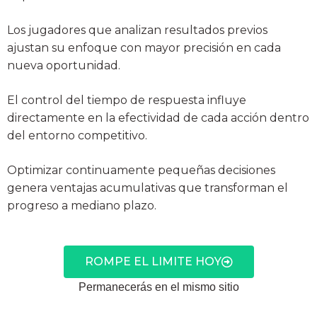
Los jugadores que analizan resultados previos
ajustan su enfoque con mayor precisión en cada
nueva oportunidad.
El control del tiempo de respuesta influye
directamente en la efectividad de cada acción dentro
del entorno competitivo.
Optimizar continuamente pequeñas decisiones
genera ventajas acumulativas que transforman el
progreso a mediano plazo.
ROMPE EL LIMITE HOY
Permanecerás en el mismo sitio