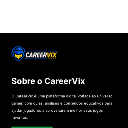
Sobre o CareerVix
O CareerVix é uma plataforma digital voltada ao universo
gamer, com guias, análises e conteúdos educativos para
ajudar jogadores a aproveitarem melhor seus jogos
favoritos.