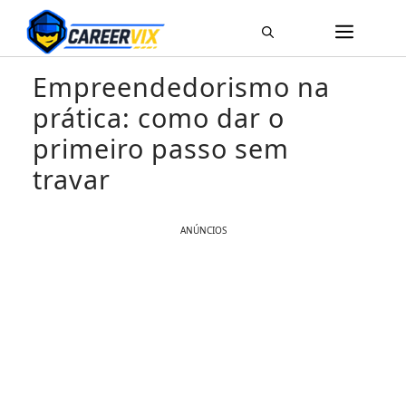
Pular
ME
para
o
Empreendedorismo na
conteúdo
prática: como dar o
primeiro passo sem
travar
ANÚNCIOS