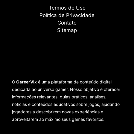
Termos de Uso
Política de Privacidade
Contato
Sitemap
O
CareerVix
é uma plataforma de conteúdo digital
dedicada ao universo gamer. Nosso objetivo é oferecer
informações relevantes, guias práticos, análises,
notícias e conteúdos educativos sobre jogos, ajudando
jogadores a descobrirem novas experiências e
aproveitarem ao máximo seus games favoritos.