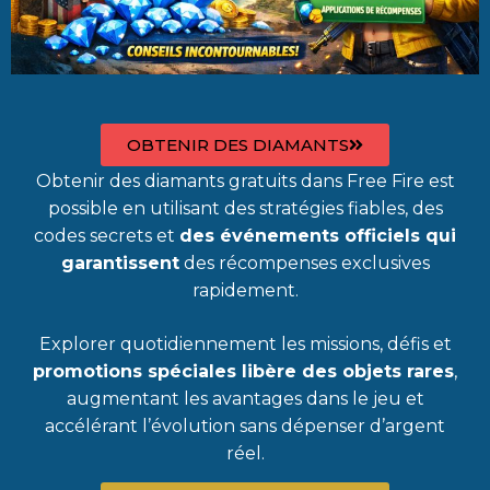
OBTENIR DES DIAMANTS
Obtenir des diamants gratuits dans Free Fire est
possible en utilisant des stratégies fiables, des
codes secrets et
des événements officiels qui
garantissent
des récompenses exclusives
rapidement.
Explorer quotidiennement les missions, défis et
promotions spéciales libère des objets rares
,
augmentant les avantages dans le jeu et
accélérant l’évolution sans dépenser d’argent
réel.