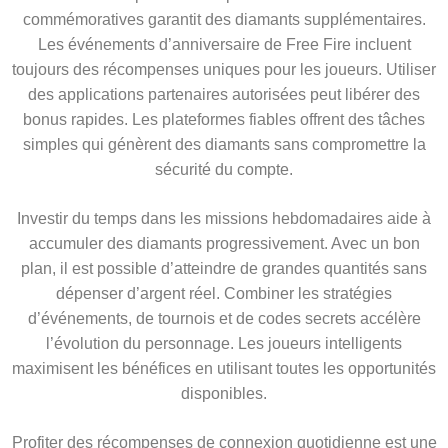
commémoratives garantit des diamants supplémentaires.
Les événements d’anniversaire de Free Fire incluent
toujours des récompenses uniques pour les joueurs. Utiliser
des applications partenaires autorisées peut libérer des
bonus rapides. Les plateformes fiables offrent des tâches
simples qui génèrent des diamants sans compromettre la
sécurité du compte.
Investir du temps dans les missions hebdomadaires aide à
accumuler des diamants progressivement. Avec un bon
plan, il est possible d’atteindre de grandes quantités sans
dépenser d’argent réel. Combiner les stratégies
d’événements, de tournois et de codes secrets accélère
l’évolution du personnage. Les joueurs intelligents
maximisent les bénéfices en utilisant toutes les opportunités
disponibles.
Profiter des récompenses de connexion quotidienne est une