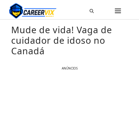
Pular
ME
para
o
Mude de vida! Vaga de
conteúdo
cuidador de idoso no
Canadá
ANÚNCIOS