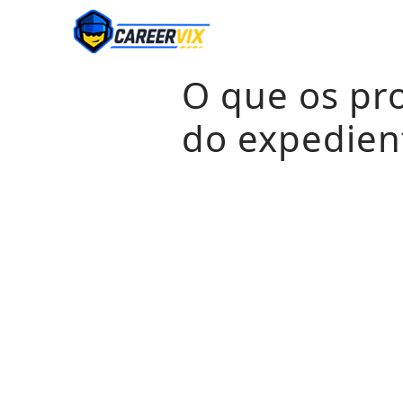
Pular
para
o
O que os pro
conteúdo
do expedien