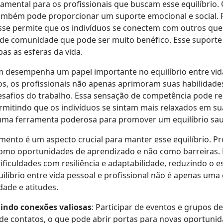
amental para os profissionais que buscam esse equilíbrio. 
ambém pode proporcionar um suporte emocional e social. P
esse permite que os indivíduos se conectem com outros qu
de comunidade que pode ser muito benéfico. Esse suporte s
as as esferas da vida.
desempenha um papel importante no equilíbrio entre vida 
tos, os profissionais não apenas aprimoram suas habilida
safios do trabalho. Essa sensação de competência pode re
mitindo que os indivíduos se sintam mais relaxados em sua
uma ferramenta poderosa para promover um equilíbrio sau
imento é um aspecto crucial para manter esse equilíbrio. P
omo oportunidades de aprendizado e não como barreiras.
ificuldades com resiliência e adaptabilidade, reduzindo o
quilíbrio entre vida pessoal e profissional não é apenas u
ade e atitudes.
indo conexões valiosas
: Participar de eventos e grupos d
de contatos, o que pode abrir portas para novas oportunid