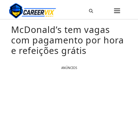
Pular
ME
para
o
McDonald’s tem vagas
conteúdo
com pagamento por hora
e refeições grátis
ANÚNCIOS