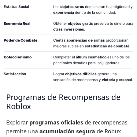
Estatus Social
Los
objetos raros
demuestran tu antigüedad y
experiencia
dentro de la comunidad.
Economía Real
Obtener
objetos gratis
preserva tu dinero para
otras inversiones
.
Poder de Combate
Ciertas
apariencias de armas
proporcionan
mejoras sutiles en
estadísticas de combate
.
Coleccionismo
Completar el
álbum cosmético
es uno de los
principales desafíos para los jugadores.
Satisfacción
Lograr
objetivos difíciles
genera una
sensación de recompensa y
victoria personal
.
Programas de Recompensas de
Roblox
Explorar
programas oficiales
de recompensas
permite una
acumulación segura
de Robux.